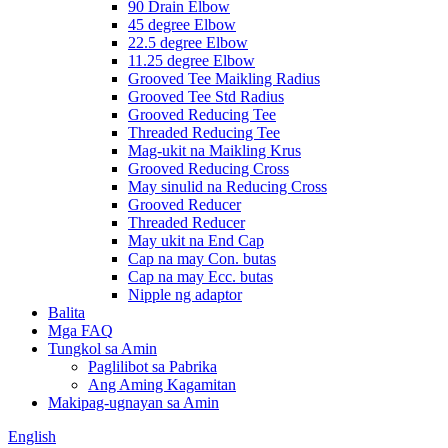
90 Drain Elbow
45 degree Elbow
22.5 degree Elbow
11.25 degree Elbow
Grooved Tee Maikling Radius
Grooved Tee Std Radius
Grooved Reducing Tee
Threaded Reducing Tee
Mag-ukit na Maikling Krus
Grooved Reducing Cross
May sinulid na Reducing Cross
Grooved Reducer
Threaded Reducer
May ukit na End Cap
Cap na may Con. butas
Cap na may Ecc. butas
Nipple ng adaptor
Balita
Mga FAQ
Tungkol sa Amin
Paglilibot sa Pabrika
Ang Aming Kagamitan
Makipag-ugnayan sa Amin
English