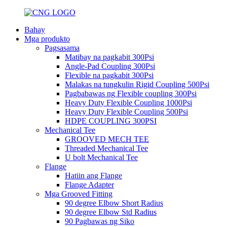
Bahay
Mga produkto
Pagsasama
Matibay na pagkabit 300Psi
Angle-Pad Coupling 300Psi
Flexible na pagkabit 300Psi
Malakas na tungkulin Rigid Coupling 500Psi
Pagbabawas ng Flexible coupling 300Psi
Heavy Duty Flexible Coupling 1000Psi
Heavy Duty Flexible Coupling 500Psi
HDPE COUPLING 300PSI
Mechanical Tee
GROOVED MECH TEE
Threaded Mechanical Tee
U bolt Mechanical Tee
Flange
Hatiin ang Flange
Flange Adapter
Mga Grooved Fitting
90 degree Elbow Short Radius
90 degree Elbow Std Radius
90 Pagbawas ng Siko