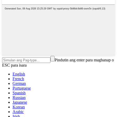
Pindutin ang enter para maghanap o
ESC para isara
English
French
German
Portuguese
Spanish
Russian
Japanese
Korean
Arabic
Irish