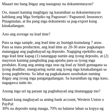
Maaari mo bang ibigay ang nauugnay na dokumentasyon?
Oo, maaari kaming magbigay ng karamihan sa dokumentasyon
kabilang ang Mga Sertipiko ng Pagsusuri / Pagsunod; Insurance;
Pinagmulan, at iba pang mga dokumento sa pag-export kung
kinakailangan.
Ano ang average na lead time?
Para sa mga sample, ang lead time ay humigit-kumulang 7 araw.
Para sa mass production, ang lead time ay 20-30 araw pagkatapos
matanggap ang pagbabayad ng deposito. Nagiging epektibo ang
mga lead time kapag (1) natanggap namin ang iyong deposito, at (2)
mayroon kaming panghuling pag-apruba para sa iyong mga
produkto. Kung ang aming mga oras ng lead ay hindi gumagana sa
iyong deadline, mangyaring suriin ang iyong mga kinakailangan sa
iyong pagbebenta. Sa lahat ng pagkakataon susubukan naming
ibigay ang iyong mga pangangailangan. Sa karamihan ng mga kaso,
nagagawa natin ito.
Anong mga uri ng paraan ng pagbabayad ang tinatanggap mo?
Maaari kang magbayad sa aming bank account, Western Union o
PayPal:
30% na deposito nang maaga, 70% na balanse laban sa kopya ng