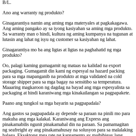
B/L.
Ano ang warranty ng produkto?
Ginagarantiya namin ang aming mga materyales at pagkakagawa.
Ang aming pangako ay sa iyong kasiyahan sa aming mga produkto.
Sa warranty man o hindi, kultura ng aming kumpanya na tugunan at
lutasin ang lahat ng isyu ng customer sa kasiyahan ng lahat.
Ginagarantiya mo ba ang ligtas at ligtas na paghahatid ng mga
produkto?
Oo, palagi kaming gumagamit ng mataas na kalidad na export
packaging. Gumagamit din kami ng espesyal na hazard packing
para sa mga mapanganib na produkto at mga validated na cold
storage shipper para sa mga bagay na sensitibo sa temperatura.
Maaaring magkaroon ng dagdag na bayad ang mga espesyalista sa
packaging at hindi karaniwang mga kinakailangan sa pagpapakete.
Paano ang tungkol sa mga bayarin sa pagpapadala?
Ang gastos sa pagpapadala ay depende sa paraan na pinili mo para
makuha ang mga kalakal. Karaniwang ang Express ang
pinakamabilis ngunit pinakamahal din na paraan. Sa pamamagitan
ng seafreight ay ang pinakamahusay na solusyon para sa malalaking
halaga. Eksaktong mga rate ng kargamento ay maibibigay lang