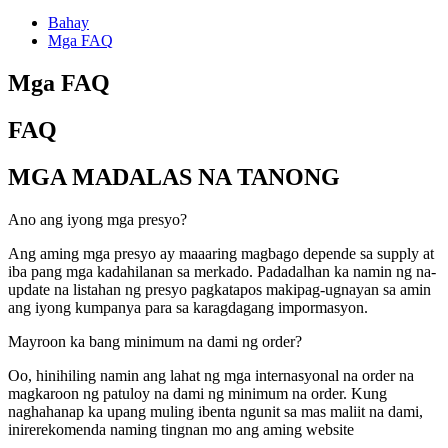
Bahay
Mga FAQ
Mga FAQ
FAQ
MGA MADALAS NA TANONG
Ano ang iyong mga presyo?
Ang aming mga presyo ay maaaring magbago depende sa supply at
iba pang mga kadahilanan sa merkado. Padadalhan ka namin ng na-
update na listahan ng presyo pagkatapos makipag-ugnayan sa amin
ang iyong kumpanya para sa karagdagang impormasyon.
Mayroon ka bang minimum na dami ng order?
Oo, hinihiling namin ang lahat ng mga internasyonal na order na
magkaroon ng patuloy na dami ng minimum na order. Kung
naghahanap ka upang muling ibenta ngunit sa mas maliit na dami,
inirerekomenda naming tingnan mo ang aming website